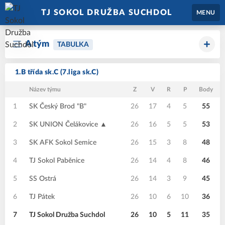
TJ SOKOL DRUŽBA SUCHDOL
MENU
A tým
TABULKA
1.B třída sk.C (7.liga sk.C)
Název týmu
Z
V
R
P
Body
1
SK Český Brod "B"
26
17
4
5
55
2
SK UNION Čelákovice ▲
26
16
5
5
53
3
SK AFK Sokol Semice
26
15
3
8
48
4
TJ Sokol Paběnice
26
14
4
8
46
5
SS Ostrá
26
14
3
9
45
6
TJ Pátek
26
10
6
10
36
7
TJ Sokol Družba Suchdol
26
10
5
11
35