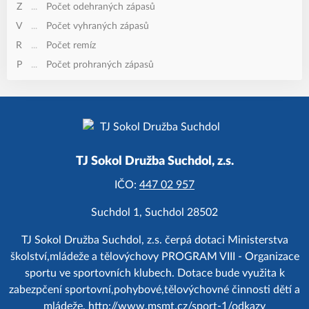
Z
...
Počet odehraných zápasů
V
...
Počet vyhraných zápasů
R
...
Počet remíz
P
...
Počet prohraných zápasů
TJ Sokol Družba Suchdol, z.s.
IČO:
447 02 957
Suchdol 1, Suchdol 28502
TJ Sokol Družba Suchdol, z.s. čerpá dotaci Ministerstva
školství,mládeže a tělovýchovy PROGRAM VIII - Organizace
sportu ve sportovních klubech. Dotace bude využita k
zabezpčení sportovní,pohybové,tělovýchovné činnosti dětí a
mládeže.
http://www.msmt.cz/sport-1/odkazy