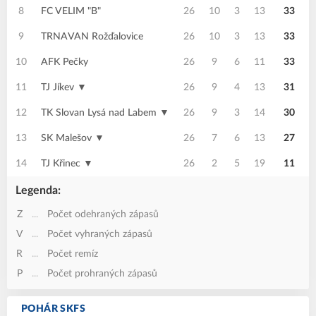
8
FC VELIM "B"
26
10
3
13
33
9
TRNAVAN Rožďalovice
26
10
3
13
33
10
AFK Pečky
26
9
6
11
33
11
TJ Jíkev ▼
26
9
4
13
31
12
TK Slovan Lysá nad Labem ▼
26
9
3
14
30
13
SK Malešov ▼
26
7
6
13
27
14
TJ Křinec ▼
26
2
5
19
11
Legenda:
Z
...
Počet odehraných zápasů
V
...
Počet vyhraných zápasů
R
...
Počet remíz
P
...
Počet prohraných zápasů
POHÁR SKFS