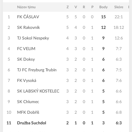
Název týmu
Z
V
R
P
Body
Skóre
Ro
1
FK ČÁSLAV
5
5
0
0
15
22:1
2
SK Rakovník
5
4
0
1
12
18:12
3
TJ Sokol Nespeky
4
3
0
1
9
12:6
4
FC VELIM
4
3
0
1
9
7:7
5
SK Doksy
3
2
0
1
6
6:3
6
TJ FC Freyburg Trubín
3
2
0
1
6
7:5
7
FK Vysoká
3
2
0
1
6
7:6
8
SK LABSKÝ KOSTELEC
3
2
0
1
5
6:6
9
SK Chlumec
3
2
0
1
5
6:6
10
MFK Dobříš
3
2
0
1
5
6:8
11
Družba Suchdol
2
1
0
1
3
6:3