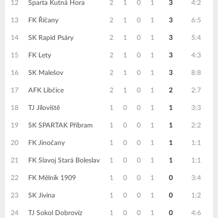
12
Sparta Kutná Hora
2
1
0
1
3
4:2
13
FK Říčany
2
1
0
1
3
6:5
14
SK Rapid Psáry
2
1
0
1
3
5:4
15
FK Lety
2
1
0
1
3
4:3
16
SK Malešov
2
1
0
1
3
8:8
17
AFK Libčice
2
1
0
1
2
2:7
18
TJ Jíloviště
1
0
0
1
1
3:3
19
SK SPARTAK Příbram
1
0
0
1
1
2:2
20
FK Jinočany
1
0
0
1
1
1:1
21
FK Slavoj Stará Boleslav
1
0
0
1
1
1:1
22
FK Mělník 1909
1
0
0
1
0
3:4
23
SK Jivina
1
0
0
1
0
1:2
24
TJ Sokol Dobrovíz
1
0
0
1
0
4:6