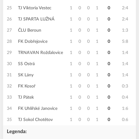
25
TJ Viktoria Vestec
1
0
0
1
0
2:4
26
TJ SPARTA LUŽNÁ
1
0
0
1
0
2:4
27
ČLU Beroun
1
0
0
1
0
1:3
28
FK Dobřejovice
1
0
0
1
0
5:8
29
TRNAVAN Rožďalovice
1
0
0
1
0
1:4
30
SS Ostrá
1
0
0
1
0
1:4
31
SK Lány
1
0
0
1
0
1:4
32
FK Kosoř
1
0
0
1
0
0:3
33
TJ Pátek
1
0
0
1
0
0:4
34
FK Uhlířské Janovice
1
0
0
1
0
1:6
35
TJ Sokol Chotětov
1
0
0
1
0
0:6
Legenda: