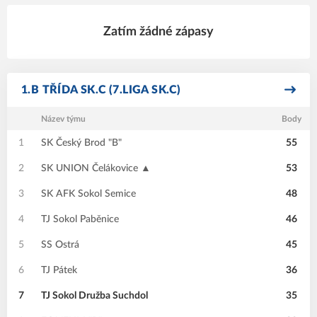
Zatím žádné zápasy
1.B TŘÍDA SK.C (7.LIGA SK.C)
Název týmu
Body
1
SK Český Brod "B"
55
2
SK UNION Čelákovice ▲
53
3
SK AFK Sokol Semice
48
4
TJ Sokol Paběnice
46
5
SS Ostrá
45
6
TJ Pátek
36
7
TJ Sokol Družba Suchdol
35