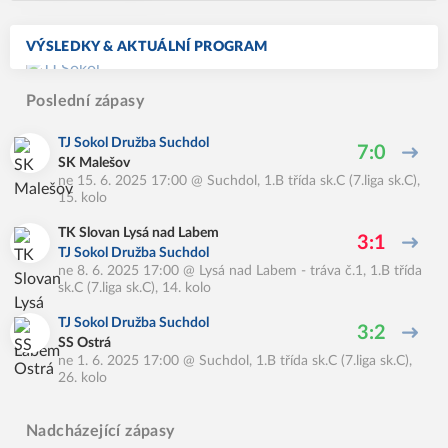
VÝSLEDKY & AKTUÁLNÍ PROGRAM
Poslední zápasy
TJ Sokol Družba Suchdol
7:0
SK Malešov
ne 15. 6. 2025 17:00
@
Suchdol
,
1.B třída sk.C (7.liga sk.C),
15. kolo
TK Slovan Lysá nad Labem
3:1
TJ Sokol Družba Suchdol
ne 8. 6. 2025 17:00
@
Lysá nad Labem - tráva č.1
,
1.B třída
sk.C (7.liga sk.C), 14. kolo
TJ Sokol Družba Suchdol
3:2
SS Ostrá
ne 1. 6. 2025 17:00
@
Suchdol
,
1.B třída sk.C (7.liga sk.C),
26. kolo
Nadcházející zápasy