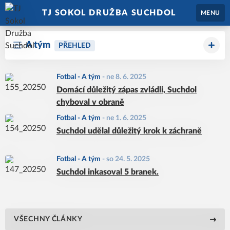
TJ SOKOL DRUŽBA SUCHDOL
MENU
A tým
PŘEHLED
Fotbal - A tým
-
ne 8. 6. 2025
Domácí důležitý zápas zvládli, Suchdol
chyboval v obraně
Fotbal - A tým
-
ne 1. 6. 2025
Suchdol udělal důležitý krok k záchraně
Fotbal - A tým
-
so 24. 5. 2025
Suchdol inkasoval 5 branek.
VŠECHNY ČLÁNKY