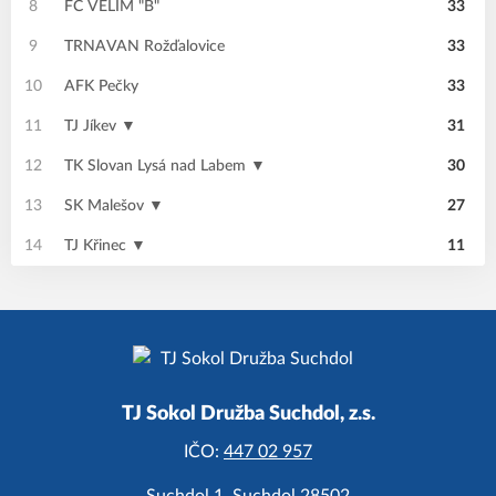
8
FC VELIM "B"
33
9
TRNAVAN Rožďalovice
33
10
AFK Pečky
33
11
TJ Jíkev ▼
31
12
TK Slovan Lysá nad Labem ▼
30
13
SK Malešov ▼
27
14
TJ Křinec ▼
11
TJ Sokol Družba Suchdol, z.s.
IČO:
447 02 957