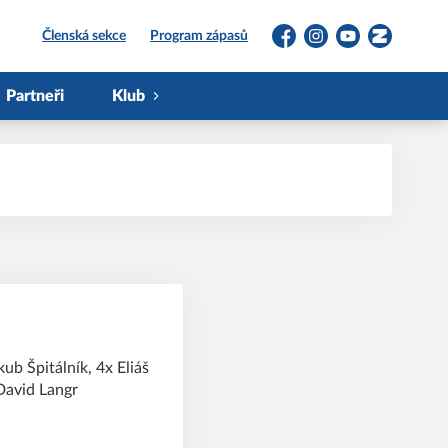
Členská sekce
Program zápasů
Facebook
Instagram
YouTube
Zonerama
Partneři
Klub
kub Špitálník, 4x Eliáš
David Langr