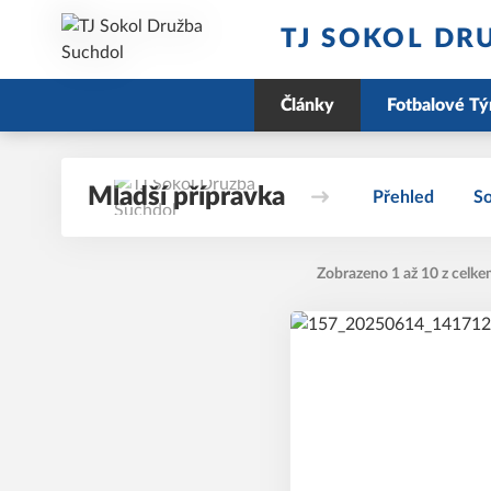
TJ SOKOL DR
Články
Fotbalové T
Mladší přípravka
Přehled
So
Zobrazeno 1 až 10 z celke