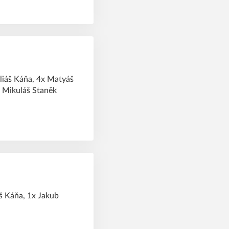
Eliáš Káňa, 4x Matyáš
x Mikuláš Staněk
áš Káňa, 1x Jakub