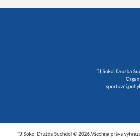
TJ Sokol Družba Suc
Organi
sportovní,pohy
TJ Sokol Družba Suchdol © 2026.
Všechna práva vyhraz