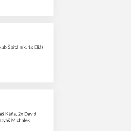
kub Špitálník, 1x Eliáš
liáš Káňa, 2x David
Matyáš Michálek