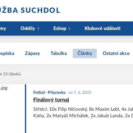
UŽBA SUCHDOL
ýmy
Oddíly
Eshop
Klubové události
upiska
Zápasy
Tabulka
Články
Ostatní akce
m 15 článků.
Fotbal - Přípravka
-
so 7. 6. 2025
Finálový turnaj
Střelci: 10x Filip Ničovský, 8x Maxim Lebl, 4x Ja
Káňa, 2x Matyáš Michálek, 2x Jakub Landa, 2x 