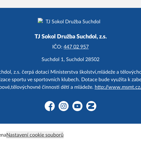
TJ Sokol Družba Suchdol, z.s.
IČO:
447 02 957
Suchdol 1, Suchdol 28502
hdol, z.s. čerpá dotaci Ministerstva školství,mládeže a tělový
zace sportu ve sportovních klubech. Dotace bude využita k zab
bové,tělovýchovné činnosti dětí a mládeže.
http://www.msmt.cz
Facebook
Instagram
YouTube
Zonerama
ena
Nastavení cookie souborů