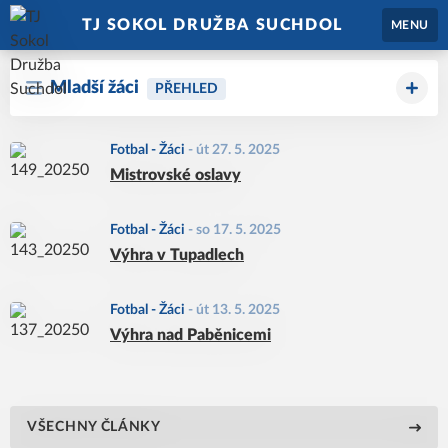
TJ SOKOL DRUŽBA SUCHDOL
MENU
Mladší žáci
PŘEHLED
Fotbal - Žáci
-
út 27. 5. 2025
Mistrovské oslavy
Fotbal - Žáci
-
so 17. 5. 2025
Výhra v Tupadlech
Fotbal - Žáci
-
út 13. 5. 2025
Výhra nad Paběnicemi
VŠECHNY ČLÁNKY