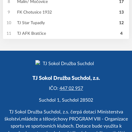
8
Malín/ Močovice
17
9
FK Chotusice 1932
13
10
TJ Star Tupadly
12
11
TJ AFK Bratčice
4
TJ Sokol Družba Suchdol, z.s.
IČO:
447 02 957
Suchdol 1, Suchdol 28502
TJ Sokol Družba Suchdol, z.s. čerpá dotaci Ministerstva
školství,mládeže a tělovýchovy PROGRAM VIII - Organizace
sportu ve sportovních klubech. Dotace bude využita k