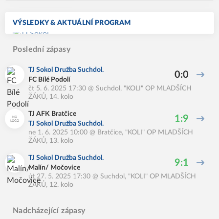
VÝSLEDKY & AKTUÁLNÍ PROGRAM
Poslední zápasy
TJ Sokol Družba Suchdol.
0:0
FC Bílé Podolí
čt 5. 6. 2025 17:30
@
Suchdol
,
"KOLI" OP MLADŠÍCH
ŽÁKŮ, 14. kolo
TJ AFK Bratčice
1:9
TJ Sokol Družba Suchdol.
ne 1. 6. 2025 10:00
@
Bratčice
,
"KOLI" OP MLADŠÍCH
ŽÁKŮ, 13. kolo
TJ Sokol Družba Suchdol.
9:1
Malín/ Močovice
út 27. 5. 2025 17:30
@
Suchdol
,
"KOLI" OP MLADŠÍCH
ŽÁKŮ, 12. kolo
Nadcházející zápasy