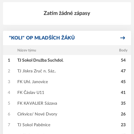
Zatím žádné zápasy
"KOLI" OP MLADŠÍCH ŽÁKŮ
Název týmu
Body
1
TJ Sokol Družba Suchdol.
54
2
TJ Jiskra Zruč n. Sáz..
47
3
FK Uhl. Janovice
45
4
FK Čáslav U11
41
5
FK KAVALIER Sázava
35
6
Církvice/ Nové Dvory
26
7
TJ Sokol Paběnice
23