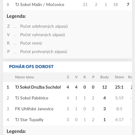
8
TJ Sokol Malín / Močovice
21
2
1
18
7
Legenda:
Z
...
Počet odehraných zápasů
V
...
Počet vyhraných zápasů
R
...
Počet remíz
P
...
Počet prohraných zápasů
POHÁR OFS DOROST
Název týmu
Z
V
R
P
Body
Skóre
Rozd
1
TJ Sokol Družba Suchdol
4
4
0
0
12
25:1
2
2
TJ Sokol Paběnice
4
1
1
2
4
5:19
-1
3
FK Uhlířské Janovice
3
1
0
2
3
8:5
3
4
TJ Star Tupadly
3
0
1
2
1
4:17
-1
Legenda: