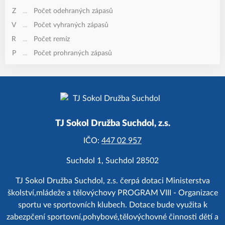
Z
...
Počet odehraných zápasů
V
...
Počet vyhraných zápasů
R
...
Počet remíz
P
...
Počet prohraných zápasů
TJ Sokol Družba Suchdol, z.s.
IČO:
447 02 957
Suchdol 1, Suchdol 28502
TJ Sokol Družba Suchdol, z.s. čerpá dotaci Ministerstva
školství,mládeže a tělovýchovy PROGRAM VIII - Organizace
sportu ve sportovních klubech. Dotace bude využita k
zabezpčení sportovní,pohybové,tělovýchovné činnosti dětí a