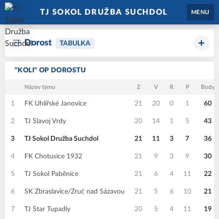
TJ SOKOL DRUŽBA SUCHDOL
MENU
Dorost
TABULKA
"KOLI" OP DOROSTU
Název týmu
Z
V
R
P
Body
1
FK Uhlířské Janovice
21
20
0
1
60
2
TJ Slavoj Vrdy
20
14
1
5
43
3
TJ Sokol Družba Suchdol
21
11
3
7
36
4
FK Chotusice 1932
21
9
3
9
30
5
TJ Sokol Paběnice
21
6
4
11
22
6
SK Zbraslavice/Zruč nad Sázavou
21
5
6
10
21
7
TJ Star Tupadly
20
5
4
11
19