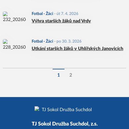
Fotbal - Žáci
-
út 7. 4. 2026
Výhra starších žáků nad Vrdy
Fotbal - Žáci
-
po 30. 3. 2026
Utkání starších žáků v Uhlířských Janovicích
1
2
TJ Sokol Družba Suchdol, z.s.