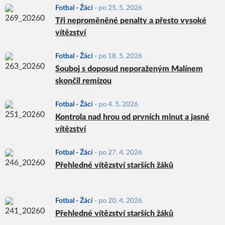
Fotbal - Žáci
-
po 25. 5. 2026
Tři neproměněné penalty a přesto vysoké
vítězství
Fotbal - Žáci
-
po 18. 5. 2026
Souboj s doposud neporaženým Malínem
skončil remízou
Fotbal - Žáci
-
po 4. 5. 2026
Kontrola nad hrou od prvních minut a jasné
vítězství
Fotbal - Žáci
-
po 27. 4. 2026
Přehledné vítězství starších žáků
Fotbal - Žáci
-
po 20. 4. 2026
Přehledné vítězství starších žáků