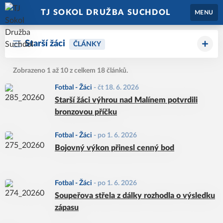
TJ SOKOL DRUŽBA SUCHDOL
MENU
Starší žáci
ČLÁNKY
Zobrazeno 1 až 10 z celkem 18 článků.
Fotbal - Žáci
-
čt 18. 6. 2026
Starší žáci výhrou nad Malínem potvrdili
bronzovou příčku
Fotbal - Žáci
-
po 1. 6. 2026
Bojovný výkon přinesl cenný bod
Fotbal - Žáci
-
po 1. 6. 2026
Soupeřova střela z dálky rozhodla o výsledku
zápasu