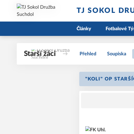
TJ SOKOL DR
Články
Fotbalové T
Starší žáci
Přehled
Soupiska
"KOLI" OP STARŠÍ