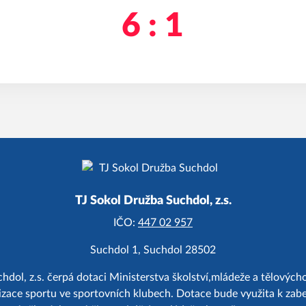
6 : 1
TJ Sokol Družba Suchdol, z.s.
IČO:
447 02 957
Suchdol 1, Suchdol 28502
hdol, z.s. čerpá dotaci Ministerstva školství,mládeže a tělový
zace sportu ve sportovních klubech. Dotace bude využita k zab