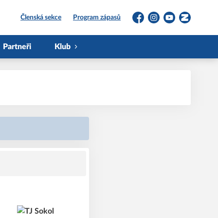
Členská sekce
Program zápasů
Facebook
Instagram
YouTube
Zonerama
Partneři
Klub