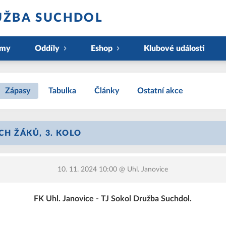
UŽBA SUCHDOL
ýmy
Oddíly
Eshop
Klubové události
Zápasy
Tabulka
Články
Ostatní akce
CH ŽÁKŮ, 3. KOLO
10. 11. 2024 10:00
@ Uhl. Janovice
FK Uhl. Janovice - TJ Sokol Družba Suchdol.