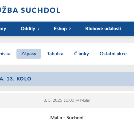
UŽBA SUCHDOL
ýmy
Oddíly
Eshop
Klubové události
piska
Zápasy
Tabulka
Články
Ostatní akce
A, 13. KOLO
3. 5. 2025 10:00
@ Malín
Malín - Suchdol