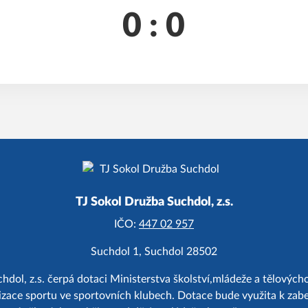
0 : 0
TJ Sokol Družba Suchdol, z.s.
IČO:
447 02 957
Suchdol 1, Suchdol 28502
hdol, z.s. čerpá dotaci Ministerstva školství,mládeže a tělový
zace sportu ve sportovních klubech. Dotace bude využita k zab