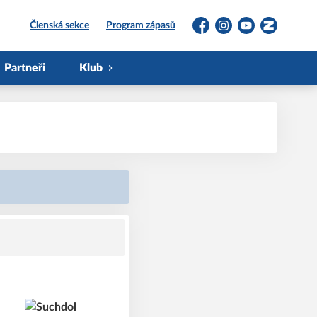
Členská sekce
Program zápasů
Facebook
Instagram
YouTube
Zonerama
Partneři
Klub