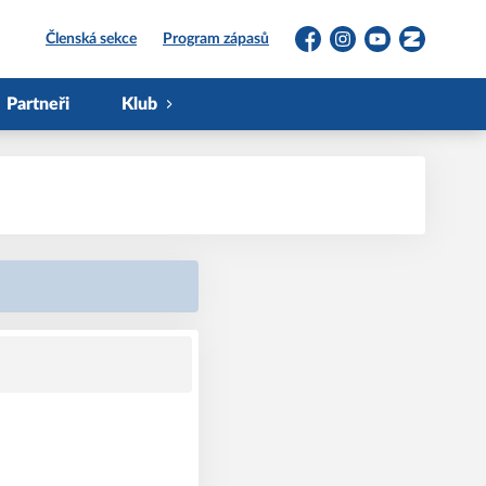
Členská sekce
Program zápasů
Facebook
Instagram
YouTube
Zonerama
Partneři
Klub