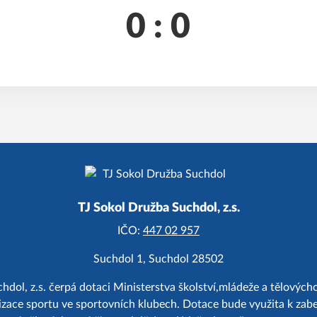
0 : 0
TJ Sokol Družba Suchdol, z.s.
IČO:
447 02 957
Suchdol 1, Suchdol 28502
hdol, z.s. čerpá dotaci Ministerstva školství,mládeže a tělový
zace sportu ve sportovních klubech. Dotace bude využita k zab