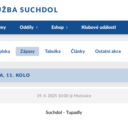
UŽBA SUCHDOL
ýmy
Oddíly
Eshop
Klubové události
piska
Zápasy
Tabulka
Články
Ostatní akce
A, 11. KOLO
19. 4. 2025 10:00
@ Močovice
Suchdol - Tupadly