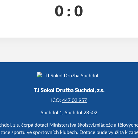
0 : 0
TJ Sokol Družba Suchdol, z.s.
IČO:
447 02 957
Suchdol 1, Suchdol 28502
hdol, z.s. čerpá dotaci Ministerstva školství,mládeže a tělový
zace sportu ve sportovních klubech. Dotace bude využita k zab