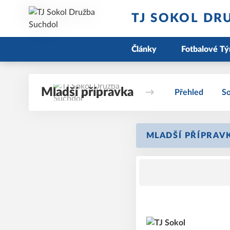
TJ SOKOL DR
Články
Fotbalové T
Mladší přípravka
Přehled
So
MLADŠÍ PŘÍPRAVK