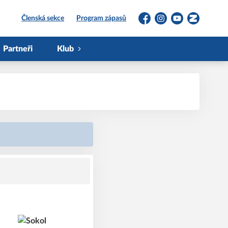
Členská sekce
Program zápasů
Facebook
Instagram
YouTube
Zonerama
Partneři
Klub