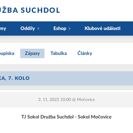
UŽBA SUCHDOL
ýmy
Oddíly
Eshop
Klubové události
upiska
Zápasy
Tabulka
Články
A, 7. KOLO
2. 11. 2025 10:00
@ Močovice
TJ Sokol Družba Suchdol - Sokol Močovice