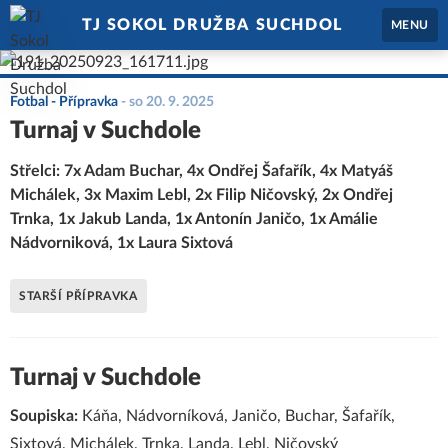
TJ SOKOL DRUŽBA SUCHDOL
MENU
Fotbal - Přípravka
-
so 20. 9. 2025
Turnaj v Suchdole
Střelci: 7x Adam Buchar, 4x Ondřej Šafařík, 4x Matyáš
Michálek, 3x Maxim Lebl, 2x Filip Ničovský, 2x Ondřej
Trnka, 1x Jakub Landa, 1x Antonín Janičo, 1x Amálie
Nádvorniková, 1x Laura Sixtová
STARŠÍ PŘÍPRAVKA
Turnaj v Suchdole
Soupiska:
Káňa, Nádvorníková, Janičo, Buchar, Šafařík,
Sixtová, Michálek, Trnka, Landa, Lebl, Ničovský