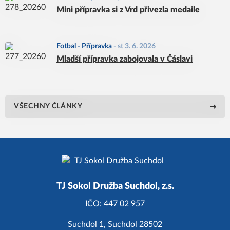
Mini přípravka si z Vrd přivezla medaile
Fotbal - Přípravka
-
st 3. 6. 2026
Mladší přípravka zabojovala v Čáslavi
VŠECHNY ČLÁNKY
TJ Sokol Družba Suchdol, z.s.
IČO:
447 02 957
Suchdol 1, Suchdol 28502