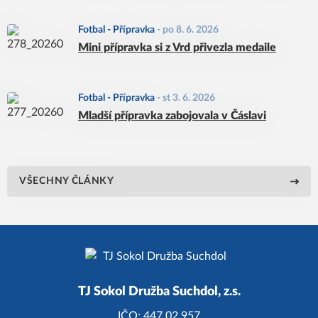
Fotbal - Přípravka
-
po 8. 6. 2026
Mini přípravka si z Vrd přivezla medaile
Fotbal - Přípravka
-
st 3. 6. 2026
Mladší přípravka zabojovala v Čáslavi
VŠECHNY ČLÁNKY
TJ Sokol Družba Suchdol, z.s.
IČO:
447 02 957