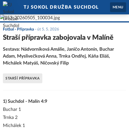
TJ SOKOL DRUŽBA SUCHDOL
MENU
Fotbal - Přípravka
-
út 5. 5. 2026
Straší přípravka zabojovala v Malíně
Sestava: Nádvorníková Amálie, Janičo Antonín, Buchar
Adam, Myslivečková Anna, Trnka Ondřej, Káňa Eliáš,
Michálek Matyáš, Ničovský Filip
STARŠÍ PŘÍPRAVKA
1) Suchdol - Malín 4:9
Buchar 1
Trnka 2
Michálek 1