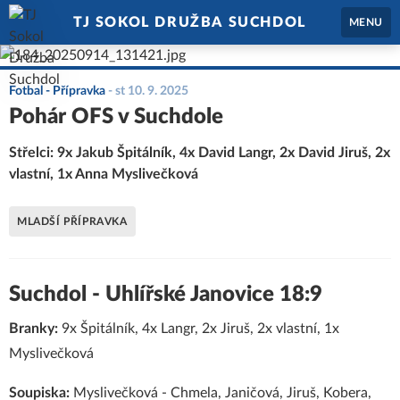
TJ SOKOL DRUŽBA SUCHDOL
MENU
Fotbal - Přípravka
-
st 10. 9. 2025
Pohár OFS v Suchdole
Střelci: 9x Jakub Špitálník, 4x David Langr, 2x David Jiruš, 2x
vlastní, 1x Anna Myslivečková
MLADŠÍ PŘÍPRAVKA
Suchdol - Uhlířské Janovice 18:9
Branky:
9x Špitálník, 4x Langr, 2x Jiruš, 2x vlastní, 1x
Myslivečková
Soupiska:
Myslivečková - Chmela, Janičová, Jiruš, Kobera,