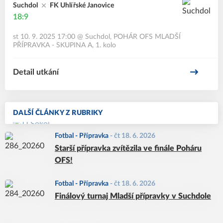
Suchdol
FK Uhlířské Janovice
18:9
st 10. 9. 2025 17:00
@
Suchdol
,
POHÁR OFS MLADŠÍ
PŘÍPRAVKA - SKUPINA A, 1. kolo
Detail utkání
DALŠÍ ČLÁNKY Z RUBRIKY
Fotbal - Přípravka
-
čt 18. 6. 2026
Starší přípravka zvítězila ve finále Poháru
OFS!
Fotbal - Přípravka
-
čt 18. 6. 2026
Finálový turnaj Mladší přípravky v Suchdole