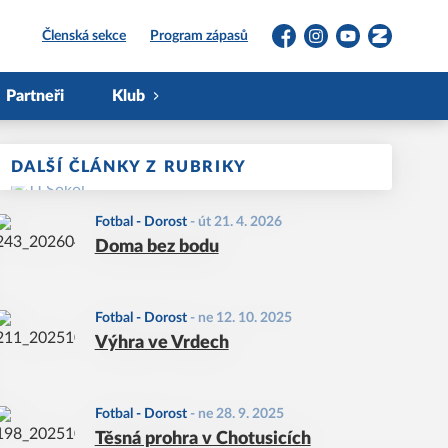
Členská sekce
Program zápasů
Facebook
Instagram
YouTube
Zonerama
Partneři
Klub
DALŠÍ ČLÁNKY Z RUBRIKY
Fotbal - Dorost
-
út 21. 4. 2026
Doma bez bodu
Fotbal - Dorost
-
ne 12. 10. 2025
Výhra ve Vrdech
Fotbal - Dorost
-
ne 28. 9. 2025
Těsná prohra v Chotusicích