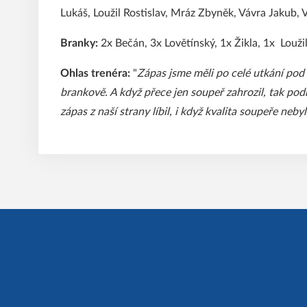
Lukáš, Loužil Rostislav, Mráz Zbyněk, Vávra Jakub, 
Branky:
2x Bečán, 3x Lovětínský, 1x Žikla, 1x Louži
Ohlas trenéra:
"
Zápas jsme měli po celé utkání pod k
brankově. A když přece jen soupeř zahrozil, tak podr
zápas z naší strany líbil, i když kvalita soupeře neby