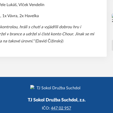
Vele Lukáš, Vlček Vendelín
l, 1x Vávra, 2x Havelka
ontrolou, hráli s chutí a vyjádřili dobrou hru i
žel v brance a udržel si čisté konto Chour. Jinak se mi
la na takové úrovni."
(David Čižinský)
TJ Sokol Družba Suchdol, z.s.
IČO:
447 02 957