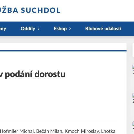
UŽBA SUCHDOL
ýmy
Oddíly
Eshop
Klubové události
 v podání dorostu
 Hofmiler Michal, Bečán Milan, Kmoch Miroslav, Lhotka