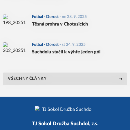
Fotbal - Dorost
-
ne 28. 9. 2025
Těsná prohra v Chotusicích
Fotbal - Dorost
-
st 24. 9. 2025
Suchdolu stačil k výhře jeden gól
VŠECHNY ČLÁNKY
TJ Sokol Družba Suchdol, z.s.