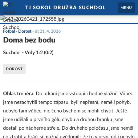
TJ SOKOL DRUŽBA SUCHDOL
MENU
Fotbal - Dorost
-
út 21. 4. 2026
Doma bez bodu
Suchdol - Vrdy 1:2 (0:2)
DOROST
Ohlas trenéra:
Do utkání jsme vstoupili hodně vlažně. Vůbec
jsme nezachytili tempo zápasu, byli nepřesní, neměli pohyb,
nebylo tam vůbec, nic čeho bychom se mohli chytit. Ještě
jsme udělali u prvního gólu chybu a druhou branku jsme
dostali po nádherné střele. Do druhého poločasu jsme neměli
co ztratit a hráči si možná uvědomili, že to v první půli nebylo